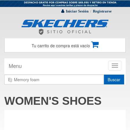
Iniciar Sesión
Registrarse
/
Tu carrito de compra está vacío
Menu
Toggle
navigati
Buscar
WOMEN'S SHOES