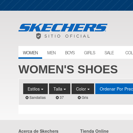
WOMEN
MEN
BOYS
GIRLS
SALE
COL
WOMEN'S SHOES
Estilos
Talla
Color
Ordenar Por Pre
Sandalias
37
Gris
Acerca de Skechers
Tienda Online