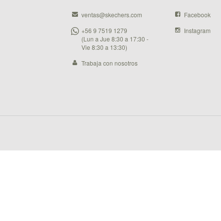
ventas@skechers.com
Facebook
+56 9 7519 1279
Instagram
(Lun a Jue 8:30 a 17:30 -
Vie 8:30 a 13:30)
Trabaja con nosotros