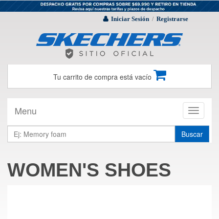
Iniciar Sesión
Registrarse
/
Tu carrito de compra está vacío
Menu
Toggle
navigati
Buscar
WOMEN'S SHOES