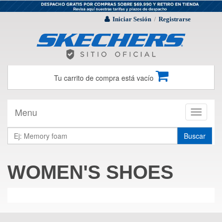
Iniciar Sesión
Registrarse
/
Tu carrito de compra está vacío
Menu
Toggle
navigati
Buscar
WOMEN'S SHOES