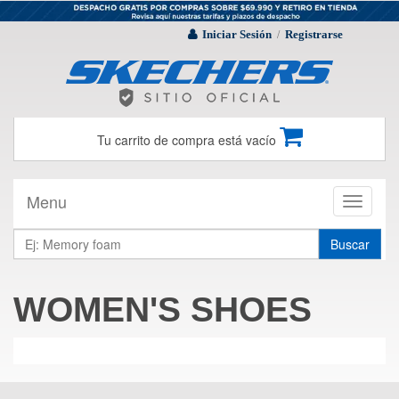
Iniciar Sesión
Registrarse
/
Tu carrito de compra está vacío
Menu
Toggle
navigati
Buscar
WOMEN'S SHOES