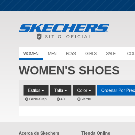
WOMEN
MEN
BOYS
GIRLS
SALE
COL
WOMEN'S SHOES
Estilos
Talla
Color
Ordenar Por Pre
Glide-Step
40
Verde
Acerca de Skechers
Tienda Online