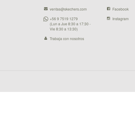
ventas@skechers.com
Facebook
+56 9 7519 1279
Instagram
(Lun a Jue 8:30 a 17:30 -
Vie 8:30 a 13:30)
Trabaja con nosotros