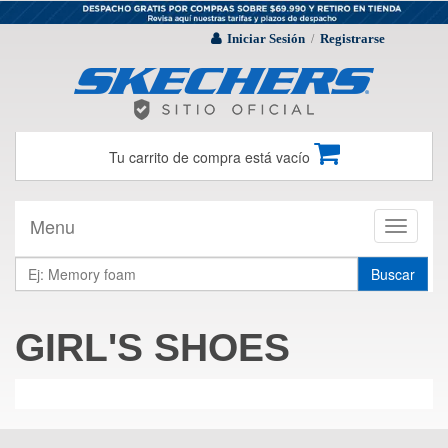
Iniciar Sesión
Registrarse
/
Tu carrito de compra está vacío
Menu
Toggle
navigati
Buscar
GIRL'S SHOES