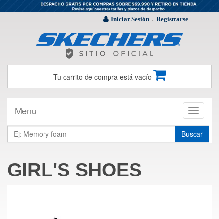
Iniciar Sesión
Registrarse
/
Tu carrito de compra está vacío
Menu
Toggle
navigati
Buscar
GIRL'S SHOES