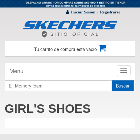
Iniciar Sesión
Registrarse
/
Tu carrito de compra está vacío
Menu
Toggle
navigati
Buscar
GIRL'S SHOES