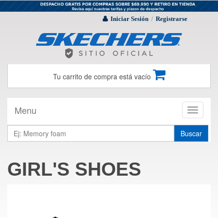
Iniciar Sesión
Registrarse
/
Tu carrito de compra está vacío
Menu
Toggle
navigati
Buscar
GIRL'S SHOES