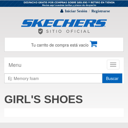
Iniciar Sesión
Registrarse
/
Tu carrito de compra está vacío
Menu
Toggle
navigati
Buscar
GIRL'S SHOES