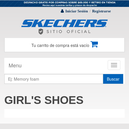
Iniciar Sesión
Registrarse
/
Tu carrito de compra está vacío
Menu
Toggle
navigati
Buscar
GIRL'S SHOES