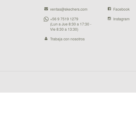
ventas@skechers.com
Facebook
+56 9 7519 1279
Instagram
(Lun a Jue 8:30 a 17:30 -
Vie 8:30 a 13:30)
Trabaja con nosotros