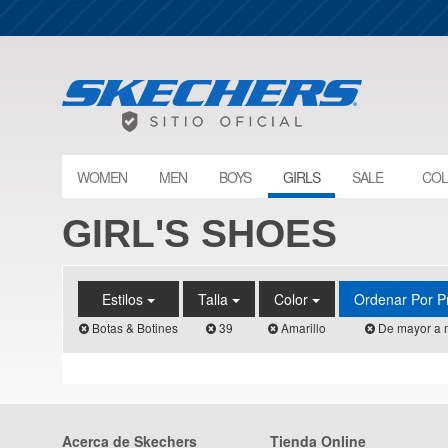
WOMEN
MEN
BOYS
GIRLS
SALE
COL
GIRL'S SHOES
Estilos
Talla
Color
Ordenar Por P
Botas & Botines
39
Amarillo
De mayor a 
Acerca de Skechers
Tienda Online