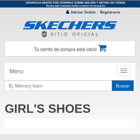
Iniciar Sesión
Registrarse
/
Tu carrito de compra está vacío
Menu
Toggle
navigati
Buscar
GIRL'S SHOES