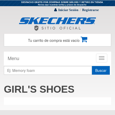
Iniciar Sesión
Registrarse
/
Tu carrito de compra está vacío
Menu
Toggle
navigati
Buscar
GIRL'S SHOES