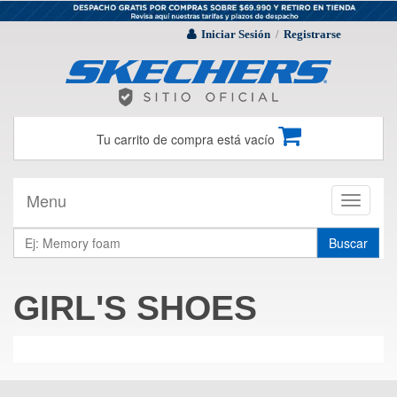
Iniciar Sesión
Registrarse
/
Tu carrito de compra está vacío
Menu
Toggle
navigati
Buscar
GIRL'S SHOES