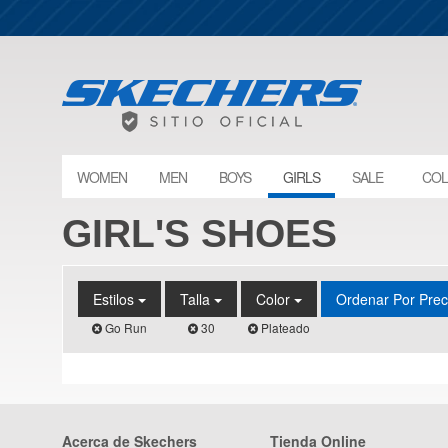
WOMEN
MEN
BOYS
GIRLS
SALE
COL
GIRL'S SHOES
Estilos
Talla
Color
Ordenar Por Pre
Go Run
30
Plateado
Acerca de Skechers
Tienda Online