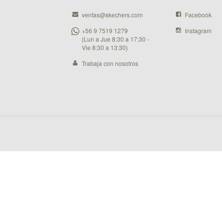
ventas@skechers.com
Facebook
+56 9 7519 1279
Instagram
(Lun a Jue 8:30 a 17:30 -
Vie 8:30 a 13:30)
Trabaja con nosotros