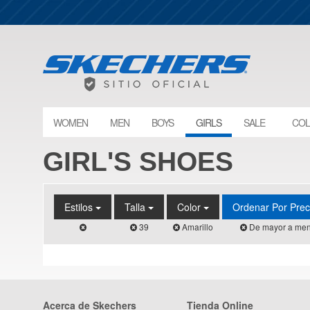
WOMEN
MEN
BOYS
GIRLS
SALE
COL
GIRL'S SHOES
Estilos
Talla
Color
Ordenar Por Pre
39
Amarillo
De mayor a men
Acerca de Skechers
Tienda Online