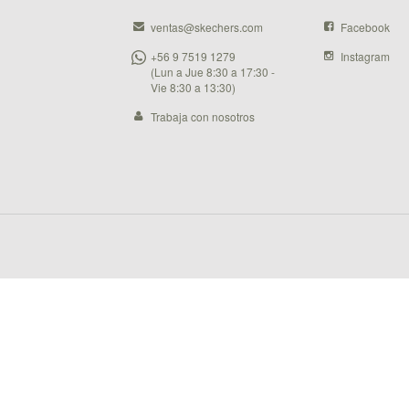
ventas@skechers.com
Facebook
+56 9 7519 1279
Instagram
(Lun a Jue 8:30 a 17:30 -
Vie 8:30 a 13:30)
Trabaja con nosotros