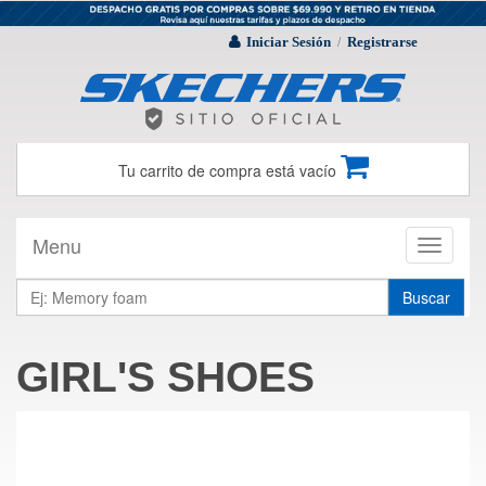
Iniciar Sesión
Registrarse
/
Tu carrito de compra está vacío
Menu
Toggle
navigati
Buscar
GIRL'S SHOES