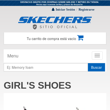
Iniciar Sesión
Registrarse
/
Tu carrito de compra está vacío
Menu
Toggle
navigati
Buscar
GIRL'S SHOES