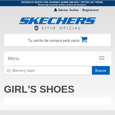
Iniciar Sesión
Registrarse
/
Tu carrito de compra está vacío
Menu
Toggle
navigati
Buscar
GIRL'S SHOES