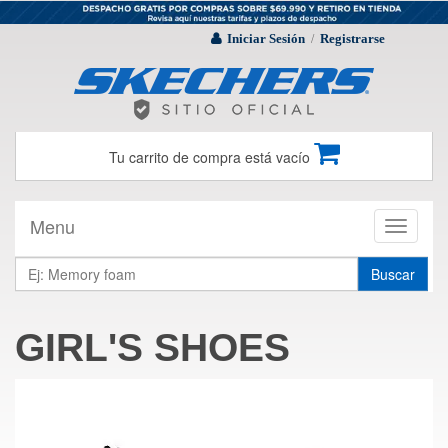
Iniciar Sesión
Registrarse
/
Tu carrito de compra está vacío
Menu
Toggle
navigati
Buscar
GIRL'S SHOES