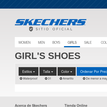
WOMEN
MEN
BOYS
GIRLS
SALE
COL
GIRL'S SHOES
Estilos
Talla
Color
Ordenar Por Pre
Waterproof
31
Amarillo
De menor a may
Acerca de Skechers
Tienda Online