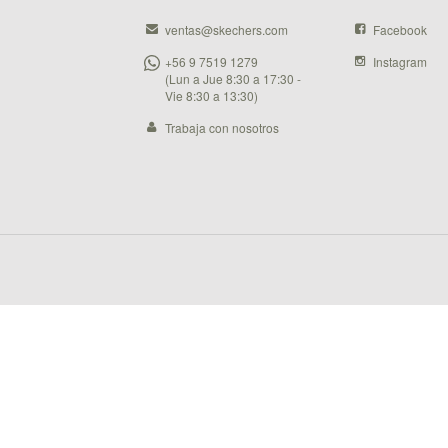
ventas@skechers.com
Facebook
+56 9 7519 1279
Instagram
(Lun a Jue 8:30 a 17:30 -
Vie 8:30 a 13:30)
Trabaja con nosotros