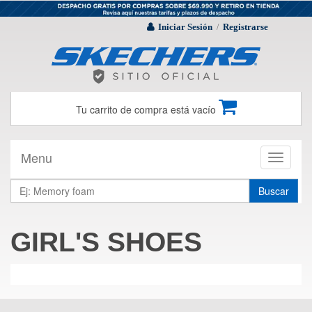
Iniciar Sesión
Registrarse
/
Tu carrito de compra está vacío
Menu
Toggle
navigati
Buscar
GIRL'S SHOES