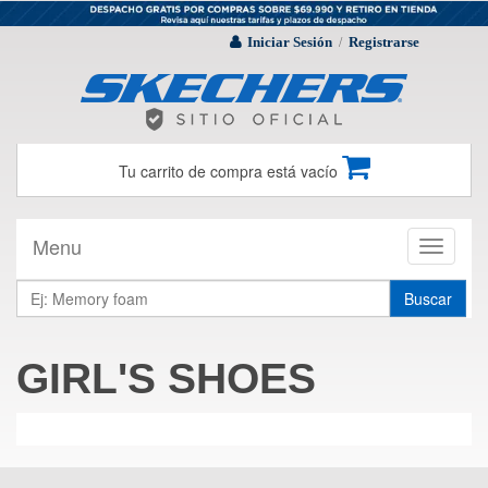
Iniciar Sesión
Registrarse
/
Tu carrito de compra está vacío
Menu
Toggle
navigati
Buscar
GIRL'S SHOES