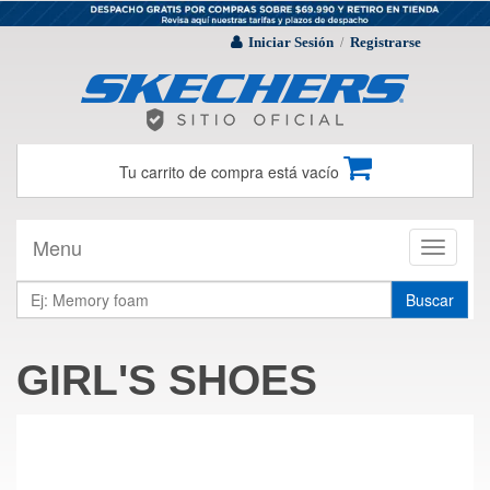
Iniciar Sesión
Registrarse
/
Tu carrito de compra está vacío
Menu
Toggle
navigati
Buscar
GIRL'S SHOES