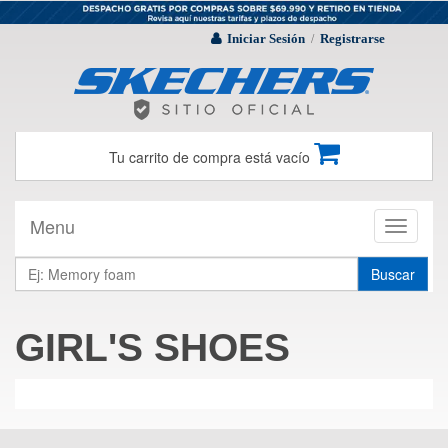
Iniciar Sesión
Registrarse
/
Tu carrito de compra está vacío
Menu
Toggle
navigati
Buscar
GIRL'S SHOES