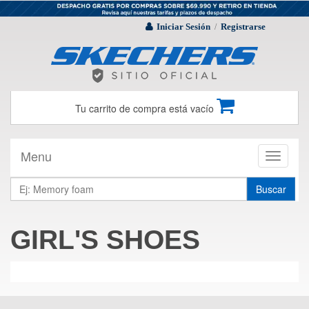
Iniciar Sesión
Registrarse
/
Tu carrito de compra está vacío
Menu
Toggle
navigati
Buscar
GIRL'S SHOES