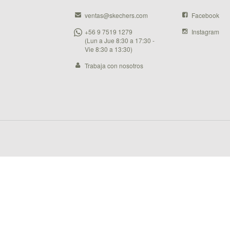
ventas@skechers.com
Facebook
+56 9 7519 1279
Instagram
(Lun a Jue 8:30 a 17:30 -
Vie 8:30 a 13:30)
Trabaja con nosotros