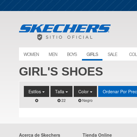
WOMEN
MEN
BOYS
GIRLS
SALE
COL
GIRL'S SHOES
Estilos
Talla
Color
Ordenar Por Pre
22
Negro
Acerca de Skechers
Tienda Online