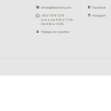
ventas@skechers.com
Facebook
+56 9 7519 1279
Instagram
(Lun a Jue 8:30 a 17:30 -
Vie 8:30 a 13:30)
Trabaja con nosotros