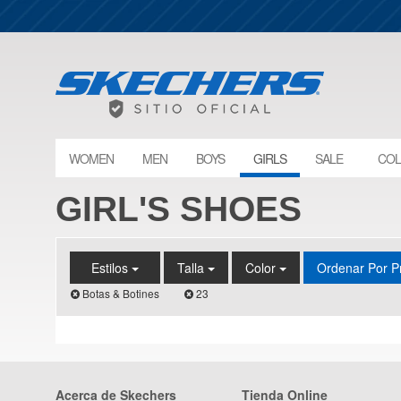
WOMEN
MEN
BOYS
GIRLS
SALE
COL
GIRL'S SHOES
Estilos
Talla
Color
Ordenar Por P
Botas & Botines
23
Acerca de Skechers
Tienda Online