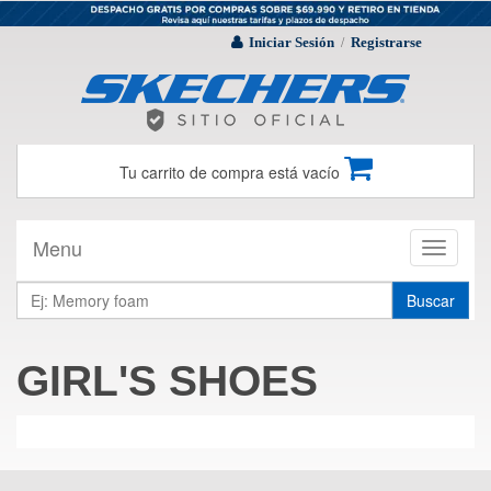
Iniciar Sesión
Registrarse
/
Tu carrito de compra está vacío
Menu
Toggle
navigati
Buscar
GIRL'S SHOES