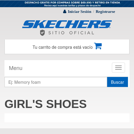
Iniciar Sesión
Registrarse
/
Tu carrito de compra está vacío
Menu
Toggle
navigati
Buscar
GIRL'S SHOES