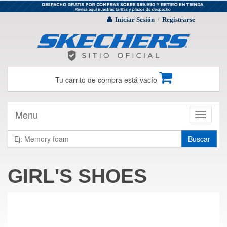
Iniciar Sesión
Registrarse
/
Tu carrito de compra está vacío
Menu
Toggle
navigati
Buscar
GIRL'S SHOES