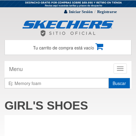
Iniciar Sesión
Registrarse
/
Tu carrito de compra está vacío
Menu
Toggle
navigati
Buscar
GIRL'S SHOES