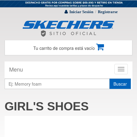
Iniciar Sesión
Registrarse
/
Tu carrito de compra está vacío
Menu
Toggle
navigati
Buscar
GIRL'S SHOES