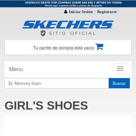
Iniciar Sesión
Registrarse
/
Tu carrito de compra está vacío
Menu
Toggle
navigati
Buscar
GIRL'S SHOES