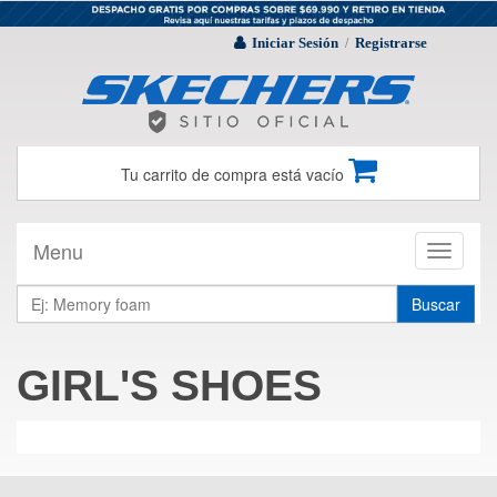
Iniciar Sesión
Registrarse
/
Tu carrito de compra está vacío
Menu
Toggle
navigati
Buscar
GIRL'S SHOES