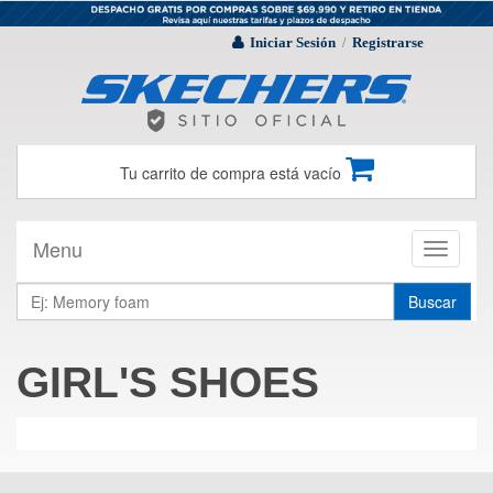
Iniciar Sesión
Registrarse
/
Tu carrito de compra está vacío
Menu
Toggle
navigati
Buscar
GIRL'S SHOES