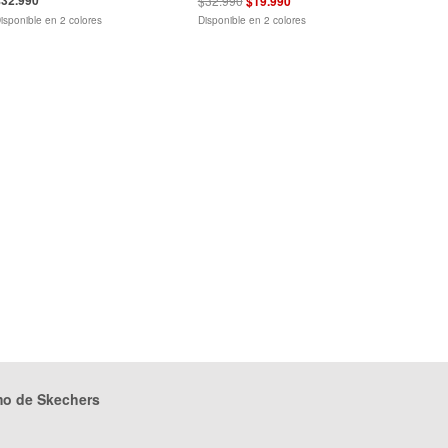
$32.990
$19.990
isponible en 2 colores
Disponible en 2 colores
mo de Skechers