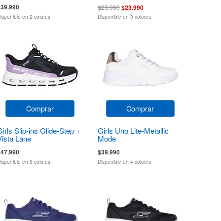
$39.990
$29.990
$23.990
isponible en 2 colores
Disponible en 3 colores
Comprar
Comprar
Girls Slip-ins Glide-Step +
Girls Uno Lite-Metallic
Vista Lane
Mode
$47.990
$39.990
isponible en 6 colores
Disponible en 4 colores