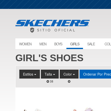
WOMEN
MEN
BOYS
GIRLS
SALE
COL
GIRL'S SHOES
Estilos
Talla
Color
Ordenar Por Pre
38