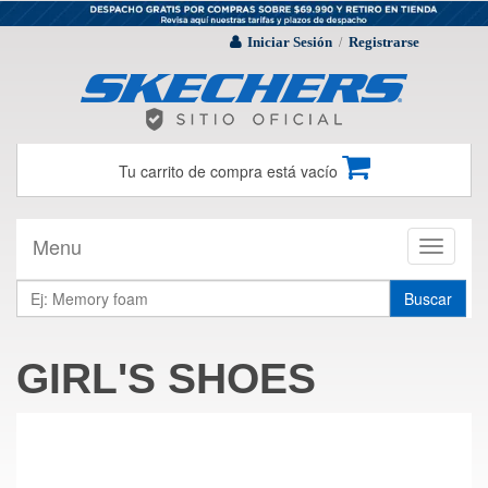
Iniciar Sesión
Registrarse
/
Tu carrito de compra está vacío
Menu
Toggle
navigati
Buscar
GIRL'S SHOES