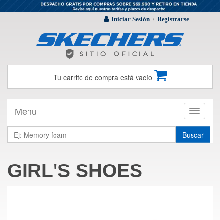
Iniciar Sesión
Registrarse
/
Tu carrito de compra está vacío
Menu
Toggle
navigati
Buscar
GIRL'S SHOES