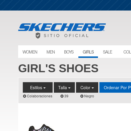
WOMEN
MEN
BOYS
GIRLS
SALE
COL
GIRL'S SHOES
Estilos
Talla
Color
Ordenar Por P
Colaboraciones
39
Negro