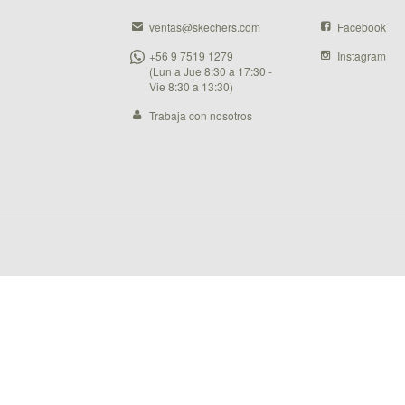
ventas@skechers.com
Facebook
+56 9 7519 1279
Instagram
(Lun a Jue 8:30 a 17:30 -
Vie 8:30 a 13:30)
Trabaja con nosotros