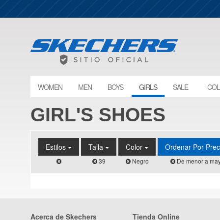
WOMEN
MEN
BOYS
GIRLS
SALE
COL
GIRL'S SHOES
Estilos
Talla
Color
Ordenar Por Pre
39
Negro
De menor a may
Acerca de Skechers
Tienda Online