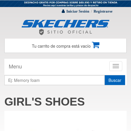
Iniciar Sesión
Registrarse
/
Tu carrito de compra está vacío
Menu
Toggle
navigati
Buscar
GIRL'S SHOES