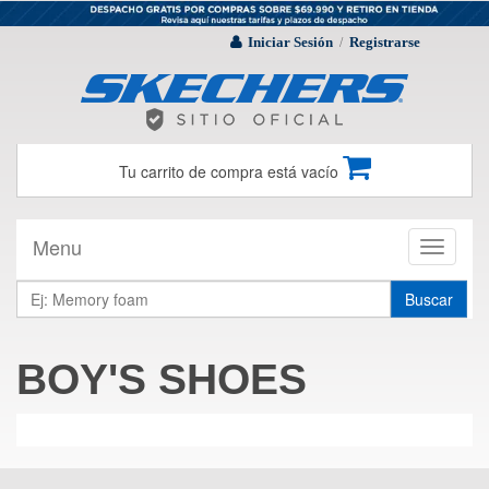
Iniciar Sesión
Registrarse
/
Tu carrito de compra está vacío
Menu
Toggle
navigati
Buscar
BOY'S SHOES