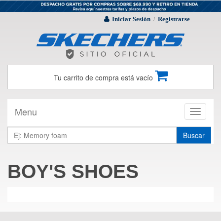
Iniciar Sesión
Registrarse
/
Tu carrito de compra está vacío
Menu
Toggle
navigati
Buscar
BOY'S SHOES