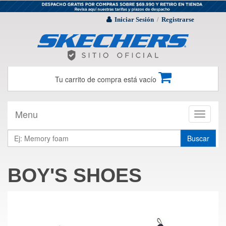
Iniciar Sesión
Registrarse
/
Tu carrito de compra está vacío
Menu
Toggle
navigati
Buscar
BOY'S SHOES