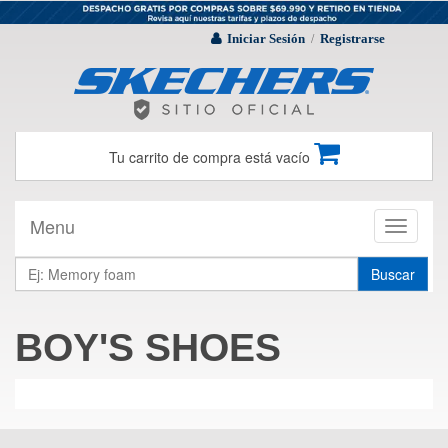
Iniciar Sesión
Registrarse
/
Tu carrito de compra está vacío
Menu
Toggle
navigati
Buscar
BOY'S SHOES