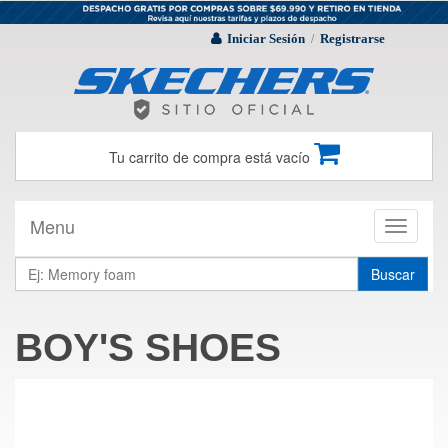
Iniciar Sesión
Registrarse
/
Tu carrito de compra está vacío
Menu
Toggle
navigati
Buscar
BOY'S SHOES