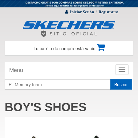
Iniciar Sesión
Registrarse
/
Tu carrito de compra está vacío
Menu
Toggle
navigati
Buscar
BOY'S SHOES